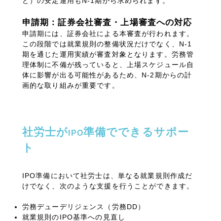
ど）の安定運用も
N-1
期から求められます。
申請期：証券会社審査・上場審査への対応
申請期には、証券会社による本審査が行われます。
この段階では就業規則の整備状況だけでなく、
N-1
期を通じた運用実績が審査対象となります。労務管
理体制に不備が残っていると、上場スケジュール自
体に影響が出る可能性があるため、
N-2
期からの計
画的な取り組みが重要です。
社労士が
準備でできるサポー
IPO
ト
IPO準備において社労士は、単なる就業規則作成だ
けでなく、次のような支援を行うことができます。
労務デューデリジェンス（労務
DD
）
就業規則の
IPO
基準への見直し