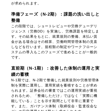
が求められます。
準備フェーズ（
N-2
期）：課題の洗い出しと
コラム
整備
この段階では、ショートレビューや労務デューデリ
ジェンス（労務
DD
）を実施し、労務課題を特定しま
す。その結果をもとに、就業規則の整備、未払い賃
金がある場合はその精算、労働時間管理体制の見直
お問い合わせ
しなどを行います。規程類の制定やワークフローシ
ステムの導入もこのフェーズで進めることが一般的
です。
直前期（
N-1
期）：改善した体制の運用と実
取り組み
績の蓄積
N-1期では、
N-2
期で整備した就業規則や労務管理体
制を実際に運用し、運用実績を蓄積することが求め
られます。証券会社の審査ではこの運用実績が重視
されるため、「整備しただけ」ではなく「実際に機
能している」ことを示す期間として非常に重要で
す。また、ガバナンス体制（取締役会・監査役会な