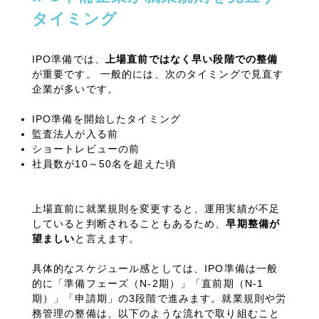
タイミング
TOP
IPO準備では、
上場直前ではなく早い段階での整備
が重要です。
一般的には、次のタイミングで見直す
企業が多いです。
サービス
IPO準備を開始したタイミング
監査法人が入る前
ショートレビューの前
社員数が
10
～
50
名を超えた頃
事業所案内
上場直前に就業規則を変更すると、運用実績が不足
していると判断されることもあるため、
早期整備が
望ましい
と言えます。
具体的なスケジュール感としては、
IPO
準備は一般
料金表
的に「準備フェーズ（
N-2
期）」「直前期（
N-1
期）」「申請期」の
3
段階で進みます。就業規則や労
務管理の整備は、以下のような流れで取り組むこと