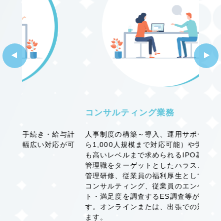
サービス
事業所案内
コンサルティング業務
IT
人事制度の構築～導入、運用サポート（数名か
人事
給与計
ら1,000人規模まで対応可能）や労務調査（最
ム）
応が可
も高いレベルまで求められるIPO基準まで）、
kin
管理職をターゲットとしたハラスメント・労務
たし
料金表
管理研修、従業員の福利厚生としてのキャリア
グル
コンサルティング、従業員のエンゲージメン
可能
ト・満足度を調査するES調査等が対応可能で
いた
す。オンラインまたは、出張での対応もいたし
ます。