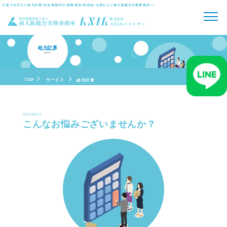
大阪で社労士に給与計算/社会保険代行/就業規則/助成金/を頼むなら
南大阪総合労務事務所へ!
給与計算
PAYROLL
TOP
サービス
給与計算
DISTRESS
こんなお悩みございませんか？