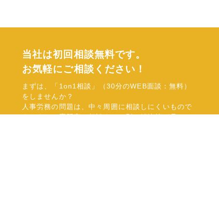
当社は初回相談無料です。
お気軽にご相談ください！
まずは、「1on1相談」（30分のWEB面談：無料）
をしませんか？
人事労務の問題は、中々周囲に相談しにくいもので
す。また、専門家に相談すると別の解決策が見つか
ることも多いかと思います。まずは一度、お話を聞
かせてもらえませんか？
右記の電話・メールにてご連絡頂いても構いません
し、「お問い合せフォーム」からお申込みいただけ
れば、社労士（キャリアコンサルタント有資格者）
が日程を調整しWEＢ面談を実施させていただきま
す。
メールでのお問い合わせはこちら