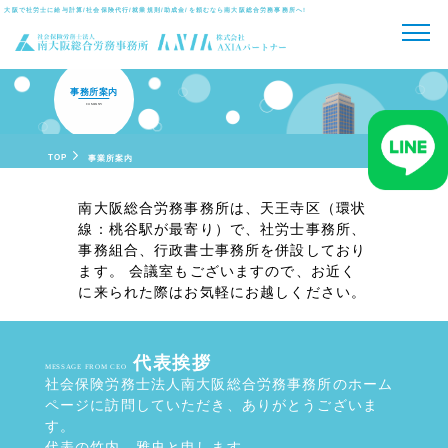
大阪で社労士に給与計算/社会保険代行/就業規則/助成金/を頼むなら
南大阪総合労務事務所へ!
事務所案内
COMPANY
TOP
事業所案内
南大阪総合労務事務所は、天王寺区（環状
線：桃谷駅が最寄り）で、社労士事務所、
事務組合、行政書士事務所を併設しており
ます。 会議室もございますので、お近く
に来られた際はお気軽にお越しください。
代表挨拶
MESSAGE FROM CEO
社会保険労務士法人南大阪総合労務事務所のホーム
ページに訪問していただき、ありがとうございま
す。
代表の竹内 雅史と申します。