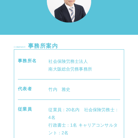
事務所案内
COMPANY
事務所名
社会保険労務士法人
南大阪総合労務事務所
代表者
竹内 雅史
従業員
従業員：20名内 社会保険労務士：
4名
行政書士：1名 キャリアコンサルタ
ント：2名